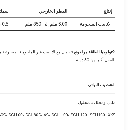
إنتاج
القطر الخارجي
سمك 
الأنابيب الملحومة
6.00 ملم إلى 850 ملم
0.5 مم إلى 52 مم
تكنولوجيا الطاقة هوا دونغ
بالفعل أكثر من 30 دولة.
التشطيب النهائي:
ملدن ومخلل بالمحلول
 40S، SCH 60، SCH80S، XS، SCH 100، SCH 120، SCH160، XXS