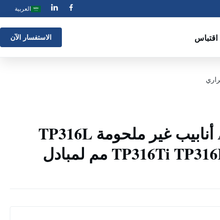
العربية
اقتباس
الاستفسار الآن
ASTM A269 Ss أنابيب غير ملحومة TP316L
TP316Ti TP316H 38 * 3 * 6000 مم لمبادل