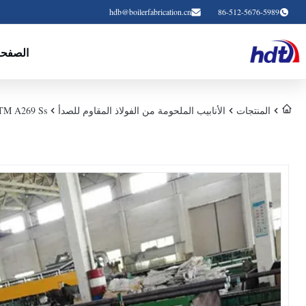
hdb@boilerfabrication.cn
86-512-5676-5989
الصفحة
المنتجات
الأنابيب الملحومة من الفولاذ المقاوم للصدأ
ASTM A269 Ss أنابيب غير ملحومة 16L TP316Ti TP316H 38 * 3 * 6000