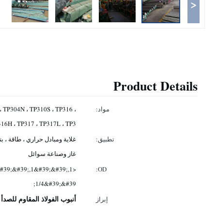
<
Product Details
مواد:
، TP304N ، TP310S ، TP316 ،
316H ، TP317 ، TP317L ، TP3
تطبيق:
غلاية ومبادل حراري ، طاقة ، بت
غاز وصناعة سوائل
&#39;&#39;,1&#39;&#39;,1
OD:
1/4&#39;&#39;
أنبوب الفولاذ المقاوم للصدأ
إبراز