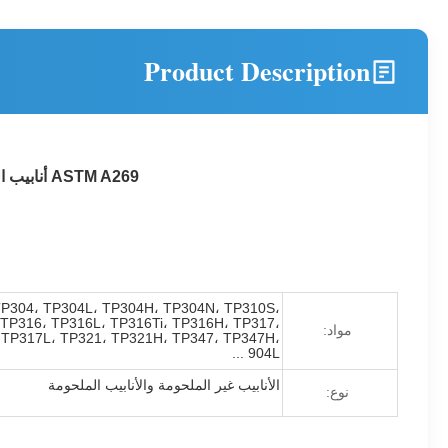
Product Description
ASTM A269 أنابيب الفولاذ المقاوم للصدأ غير الملحومة TP316L TP316Ti TP316H 38 * 3 * 6000mm للتصدير
P304، TP304L، TP304H، TP304N، TP310S،
TP316، TP316L، TP316Ti، TP316H، TP317،
مواد:
TP317L، TP321، TP321H، TP347، TP347H،
904L ...
الأنابيب غير الملحومة والأنابيب الملحومة
نوع: