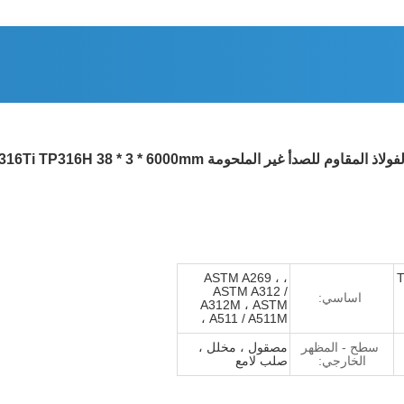
، ASTM A269 ،
T
ASTM A312 /
اساسي:
A312M ، ASTM
A511 / A511M ،
سطح - المظهر
مصقول ، مخلل ،
الخارجي:
صلب لامع