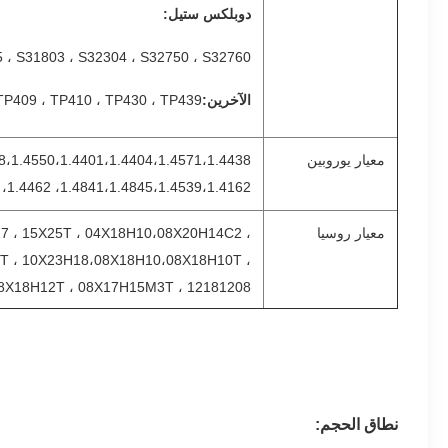
دوبلكس ستيل:
 ، S31803 ، S32304 ، S32750 ، S32760
الآخرين:
P409 ، TP410 ، TP430 ، TP439 ، ...
معيار يوروبين
1.4841،1.4845،1.4539،1.4162، 1.4462، 1.4362، 1.4410، 1.4501
معيار روسيا
Х17 ، 15Х25Т ، 04Х18Н10،08Х20Н14С2 ،
Т ، 10Х23Н18،08Х18Н10،08Х18Н10Т ،
8Х18Н12Т ، 08Х17Н15М3Т ، 12181208
نطاق الحجم: