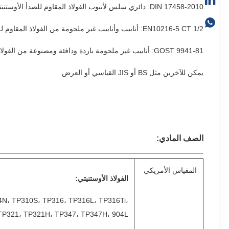
DIN 17458-2010: دائري سلس لأنبوب الفولاذ المقاوم للصدأ الأوستنيتي
EN10216-5 CT 1/2: أنابيب وأنابيب غير ملحومة من الفولاذ المقاوم للصدأ
GOST 9941-81: أنابيب غير ملحومة باردة ودافئة ومصنوعة من الفولاذ المقاوم للصدأ.
يمكن للآخرين مثل BS أو JIS القياسي أو العرض
الصف المادي:
المقياس الأمريكي
الفولاذ الأوستنيتي:
N، TP310S، TP316، TP316L، TP316Ti،
321، TP321H، TP347، TP347H، 904L ...