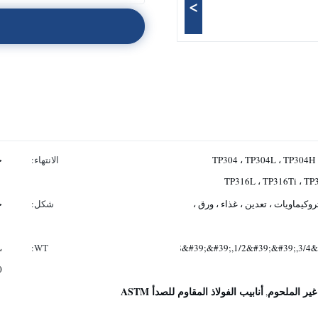
>
TP304 ، TP304L ، TP304H 
الانتهاء:
ح
TP316L ، TP316Ti ، TP
روكيماويات ، تعدين ، غذاء ، ورق ،
شكل:
ج
،
<i>1/8&#39;&#39;,1/4&#39;&#39;,3/8&#39;&#39;,1/2&#39;&#39;,3/4
WT:
0
 غير الملحوم
أنابيب الفولاذ المقاوم للصدأ ASTM
,