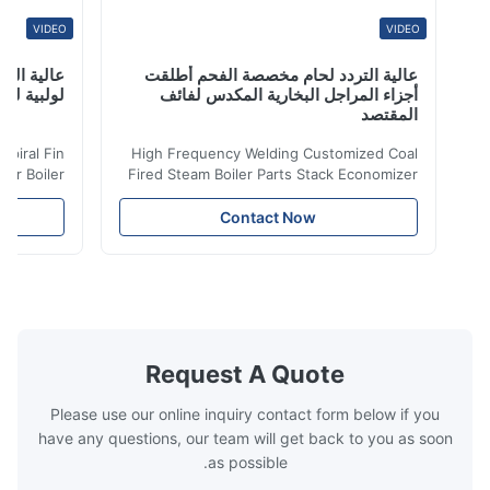
VIDEO
VIDEO
عالية التردد لحام مخصصة الفحم أطلقت
عالية التردد ل
أجزاء المراجل البخارية المكدس لفائف
لولبية لنقل الح
المقتصد
iler Spiral Fin
High Frequency Welding Customized Coal
ransfer Boiler
Fired Steam Boiler Parts Stack Economizer
nomizer is the
Coil Boiler economizer Boiler Economizer is
e that helps to
the energy improving device that helps to
Contact Now
n by saving the
reduce the cost of operation by saving the
Boiler tends to
fuel. The economizer in Boiler tends to
 efficient. In
make the system more energy efficient. In
s are generally
boilers, economizers are generally
with the fluid,
designed to exchange heat with the fluid,
xhaust from the
generally water. The exhaust from the
the temperature
boilers is generally in the temperature
Request A Quote
 so there are a
range of 200°C – 250°C, so there
huge
Please use our online inquiry contact form below if you
have any questions, our team will get back to you as soon
as possible.