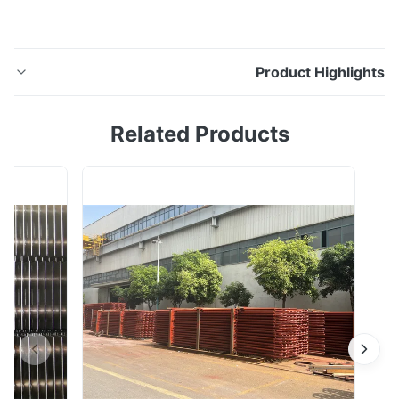
Product Highligh
الأنابيب الملحومة من الفولاذ المقاوم للصدأ ، ASTM A358
Related Products
TP304 ، 711 * 7.92 * 6000 مم / TP316L 762 * 9.52 *
6000 مم تمتلك Hua Dong Energy Technology أكثر من
35 عامًا من الخبرة لأنبوب المبادل الحراري / أنبوب الغلاية /
أنبوب التبريد ، مواصفات القياسية: ASTM A358 / A358M-
08a: المواصفة القياسية للأوستنيتي ...