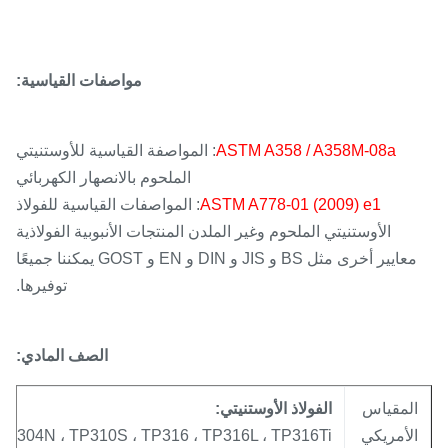
مواصفات القياسية:
ASTM A358 / A358M-08a
: المواصفة القياسية للأوستنيتي
الملحوم بالانصهار الكهربائي
ASTM A778-01 (2009) e1
: المواصفات القياسية للفولاذ
الأوستنيتي الملحوم وغير الملدن
المنتجات الأنبوبية الفولاذية
معايير أخرى مثل BS و JIS و DIN و EN و GOST يمكننا جميعًا
توفيرها.
الصف المادي:
لمقياس
الفولاذ الأوستنيتي:
لأمريكي
H ، TP304N ، TP310S ، TP316 ، TP316L ، TP316Ti