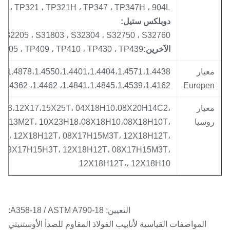
P317L ، TP321 ، TP321H ، TP347 ، TP347H ، 904L ...
دوبلكس ستيل:
01 ، S32205 ، S31803 ، S32304 ، S32750 ، S32760
الآخرين:
TP405 ، TP409 ، TP410 ، TP430 ، TP439 ، ...
عيار
1.4841،1.4845،1.4539،1.4162، 1.4462، 1.4362، 1.4410، 1.4501
Europe
عيار
3،12Х13،12Х17،15Х25Т، 04Х18Н10،08Х20Н14С2،
وسيا
10Х17Н13М2Т، 10Х23Н18،08Х18Н10،08Х18Н10Т،
15М3Т، 12Х18Н12Т، 08Х17Н15М3Т، 12Х18Н12Т،
12Т، 08Х17Н15Н3Т، 12Х18Н12Т، 08Х17Н15М3Т،
12Х18Н12Т،، 12Х18Н10
التعيين: A358-18 /
ASTM A790-18:
المواصفات القياسية لأنابيب الفولاذ المقاوم للصدأ الأوستنيتي