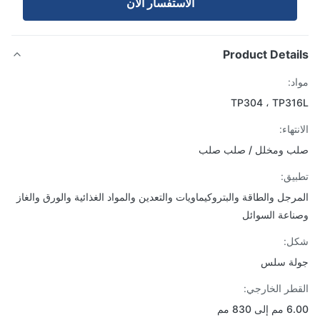
الاستفسار الآن
Product Detai
د:
TP304 ، TP3
تهاء:
ب ومخلل / صلب صلب
يق:
رجل والطاقة والبتروكيماويات والتعدين والمواد الغذائية والورق والغاز
اعة السوائل
ل:
لة سلس
طر الخارجي:
ى 830 مم