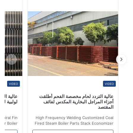
المقاوم للصدأ 347 الفولاذ المقاوم للصدأ هو نوع مختلف من
الأوستنيتي الأساسي 18/8 من الدرجة 304 مع إضافة
الكولومبيوم - يعمل إدخال الكولومبيوم على استقرا...
VIDEO
VIDEO
عالية التردد لحام مخصصة الفحم أطلقت
عالية التردد ل
أجزاء المراجل البخارية المكدس لفائف
لولبية لنقل الح
المقتصد
iler Spiral Fin
High Frequency Welding Customized Coal
ransfer Boiler
Fired Steam Boiler Parts Stack Economizer
nomizer is the
Coil Boiler economizer Boiler Economizer is