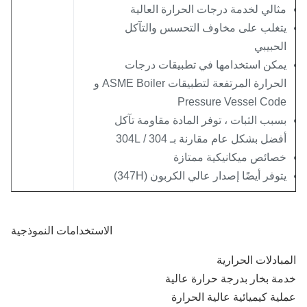
ثالي لخدمة درجات الحرارة العالية
تغلب على مخاوف التحسس والتآكل
لحبيبي
مكن استخدامها في تطبيقات درجات
الحرارة المرتفعة لتطبيقات ASME Boiler و
Pressure Vessel Cod
سبب الثبات ، توفر المادة مقاومة تآكل
فضل بشكل عام مقارنة بـ 304 / 304L
صائص ميكانيكية ممتازة
توفر أيضًا إصدار عالي الكربون (347H)
الاستخدامات النموذجية
بادلات الحرارية
ة بخار بدرجة حرارة عالية
ية كيميائية عالية الحرارة