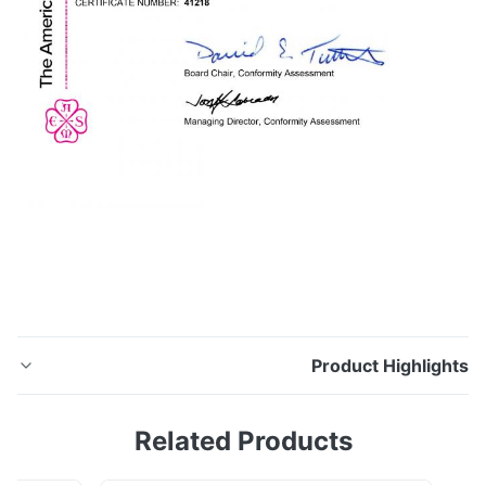
Product Highligh
أنابيب غير ملحومة من الفولاذ المقاوم للصدأ ASTM A312
Related Products
TP347 / 347H ، A213 TP347H ، A269 TP347H ، مخلل
وملدن ، طرف عادي ، 6 "SCH40 347 أنبوب من الفولاذ