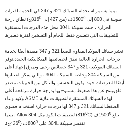
بينما يستمر استخدام السبائك 321 و 347 في الخدمة لفترات
0
0
ويلة في 800 إلى 1500
ف (من 427 إلى 816
ج) نطاق درجة
الحرارة ، حلت سبيكة 304L محل هذه الدرجات المستقرة
للتطبيقات التي تتضمن فقط اللحام أو التسخين لفترة قصيرة.
تعتبر سبائك الفولاذ المقاوم للصدأ 321 و 347 مفيدة أيضًا لخدمة
درجات الحرارة العالية نظرًا لخصائصها الميكانيكية الجيدة.توفر
السبائك الفولاذية 321 و 347 خصائص زحف وتمزق إجهاد أعلى
من السبيكة 304 وخاصة السبيكة 304L ، والتي يمكن اعتبارها
ضًا للتعرضات حيث يكون التحسس والتآكل بين الحبيبات مصدر
قلق.ينتج عن هذا ضغوط مسموح بها بدرجة حرارة مرتفعة أعلى
لهذه السبائك المستقرة لتطبيقات غلاية ASME وكود وعاء
الضغط.السبائك 321 و 347 لها درجات حرارة استخدام قصوى
0
0
تبلغ 1500
ف (816
C) لتطبيقات الكود مثل Alloy 304 ، بينما
0
0
تقتصر سبيكة 304L على 800
ف (426
ج).