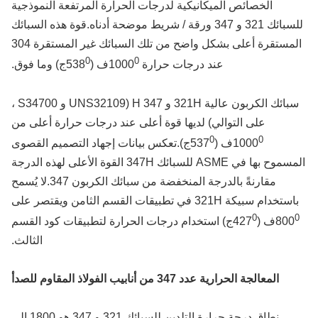
الخصائص الميكانيكية لدرجات الحرارة المرتفعة النموذجية
للسبائك 321 و 347 ورقة / شريط موضحة أدناه.قوة هذه السبائك
المستقرة أعلى بشكل واضح من تلك السبائك غير المستقرة 304
0
0
عند درجات حرارة 1000
ف (538
ج) وما فوق.
سبائك الكربون عالية 321H و 347 H (UNS32109 و S34700 ،
على التوالي) لديها قوة أعلى عند درجات حرارة أعلى من
0
0
1000
ف (537
ج).تعكس بيانات إجهاد التصميم القصوى
المسموح بها في ASME للسبائك 347H القوة الأعلى لهذه الدرجة
مقارنةً بالدرجة المنخفضة من سبائك الكربون 347.لا يُسمح
باستخدام سبيكة 321H في تطبيقات القسم الثامن ويقتصر على
0
800
ف (427
ج) استخدام درجات الحرارة لتطبيقات كود القسم
الثالث.
المعالجة الحرارية
عدد 347 من أنابيب الفولاذ المقاوم للصدأ
نطاق درجة حرارة التلدين للسبائك 321 و 347 هو 1800 إلى