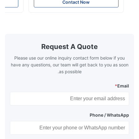
e that helps to
the energy improving device that helps to
Contact Now
n by saving the
reduce the cost of operation by saving the
Boiler tends to
fuel. The economizer in Boiler tends to
 efficient. In
make the system more energy efficient. In
s are generally
boilers, economizers are generally
with the fluid,
designed to exchange heat with the fluid,
xhaust from the
generally water. The exhaust from the
the temperature
boilers is generally in the temperature
Request A Quote
 so there are a
range of 200°C – 250°C, so there
huge
Please use our online inquiry contact form below if you
have any questions, our team will get back to you as soon
as possible.
*
Email
Phone / WhatsApp