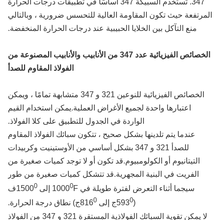
347. تُستخدم السبيكة 347 أساسًا في تطبيقات درجات الحرارة
رتفعة حيث تكون المقاومة العالية للتحسس ضرورية ، وبالتالي
منع التآكل بين الخلايا الحبيبية عند درجات الحرارة المنخفضة.
خصائص الفيزيائية
عدد 347 من الأنابيب والأنابيب المصنوعة من
الفولاذ المقاوم للصدأ
الخصائص الفيزيائية للنوعين 321 و 347 متشابهة تمامًا ، ويمكن
اعتبارها واحدة لجميع الأغراض العملية.يمكن استخدام القيم
الواردة في الجدول للتطبيق على كلا الفولاذ.
عندما يتم تلدينها بشكل صحيح ، تتكون سبائك الفولاذ المقاوم
للصدأ 321 و 347 بشكل أساسي من الأوستينيت وكربيدات
التيتانيوم أو الكولومبيوم.قد تكون أو لا توجد كميات صغيرة من
الفريت في البنية المجهرية.قد تتشكل كميات صغيرة من طور
0
0
سيجما أثناء التعرض لفترة طويلة في 1000
F إلى 1500
ف
0
0
(593
ج إلى 816
ج) نطاق درجة الحرارة.
لا يمكن تقوية السبائك الفولاذية المستقرة 321 و 347 من الفولاذ