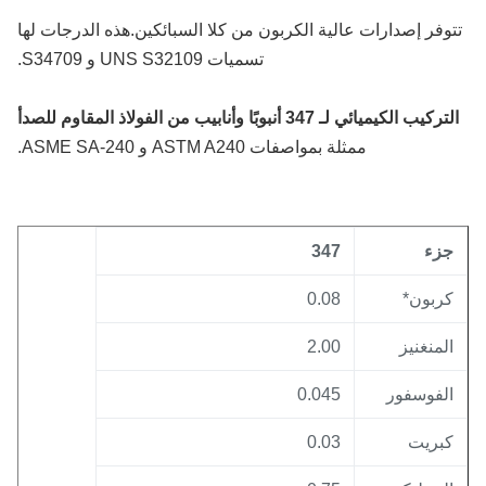
وفر إصدارات عالية الكربون من كلا السبائكين.هذه الدرجات لها
تسميات UNS S32109 و S34709.
كيب الكيميائي لـ 347 أنبوبًا وأنابيب من الفولاذ المقاوم للصدأ
ممثلة بمواصفات ASTM A240 و ASME SA-240.
زء
347
ربون*
0.08
لمنغنيز
2.00
لفوسفور
0.045
بريت
0.03