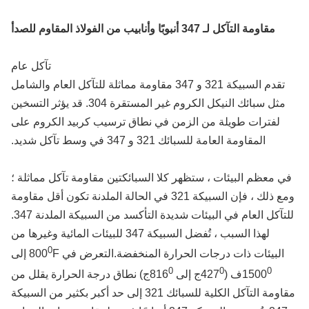
مقاومة التآكل لـ 347 أنبوبًا وأنابيب من الفولاذ المقاوم للصدأ
تآكل عام
تقدم السبيكة 321 و 347 مقاومة مماثلة للتآكل العام والشامل
مثل سبائك النيكل الكروم غير المستقرة 304. قد يؤثر التسخين
لفترات طويلة من الزمن في نطاق ترسيب كربيد الكروم على
المقاومة العامة للسبائك 321 و 347 في وسط تآكل شديد.
 معظم البيئات ، ستظهر كلا السبائكتين مقاومة تآكل مماثلة ؛
ومع ذلك ، فإن السبيكة 321 في الحالة الملدنة تكون أقل مقاومة
للتآكل العام في البيئات شديدة التأكسد من السبيكة الملدنة 347.
لهذا السبب ، تُفضل السبيكة 347 للبيئات المائية وغيرها من
0
البيئات ذات درجات الحرارة المنخفضة.التعرض في 800
F إلى
0
0
0
1500
ف (427
ج إلى 816
ج) نطاق درجة الحرارة يقلل من
مقاومة التآكل الكلية للسبائك 321 إلى حد أكبر بكثير من السبيكة