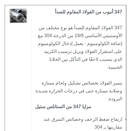
 أنبوب من الفولاذ المقاوم للصدأ
347 الفولاذ المقاوم للصدأ هو نوع مختلف من
الأوستنيتي الأساسي 18/8 من الدرجة 304 مع
ضافة الكولومبيوم - يعمل إدخال الكولومبيوم
لى استقرار الفولاذ ويزيل ترسيب الكربيد
لذي يتسبب لاحقًا في التآكل بين الخلايا
لحبيبية.
تميز الفولاذ بخصائص تشكيل ولحام ممتازة
صلابة ممتازة حتى في درجات الحرارة شديدة
لبرودة.
مزايا 347 من الستانلس ستيل
رتفاع ضغط الزحف وخصائص التمزق عند
قارنتها بـ 304