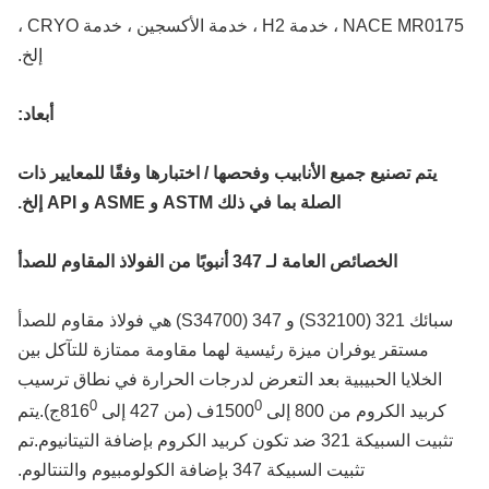
NACE MR0175 ، خدمة H2 ، خدمة الأكسجين ، خدمة CRYO ،
إلخ.
أبعاد:
يتم تصنيع جميع الأنابيب وفحصها / اختبارها وفقًا للمعايير ذات
الصلة بما في ذلك ASTM و ASME و API إلخ.
الخصائص العامة لـ 347 أنبوبًا من الفولاذ المقاوم للصدأ
سبائك 321 (S32100) و 347 (S34700) هي فولاذ مقاوم للصدأ
مستقر يوفران ميزة رئيسية لهما مقاومة ممتازة للتآكل بين
الخلايا الحبيبية بعد التعرض لدرجات الحرارة في نطاق ترسيب
0
0
كربيد الكروم من 800 إلى 1500
ف (من 427 إلى 816
ج).يتم
تثبيت السبيكة 321 ضد تكون كربيد الكروم بإضافة التيتانيوم.تم
تثبيت السبيكة 347 بإضافة الكولومبيوم والتنتالوم.