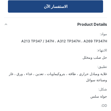
الاستفسار الآن
Product Detai
د:
A213 TP347 / 347H ، A312 TP347H ، A269 TP3
تهاء:
 صلب ومخلل
يق:
ية ومبادل حراري ، طاقة ، بتروكيماويات ، تعدين ، غذاء ، ورق ، غاز
اعة سوائل
ل:
لة سلس