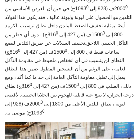
0
0
2000
ف (928 إلى 1093
ج).في حين أن الغرض الأساسي من
تلدين هو الحصول على ليونة وليونة عالية ، فقد يكون هذا الفولاذ
أيضًا بمثابة تخفيف الضغط الملدن داخل نطاق ترسيب الكربيد
0
0
800 إلى 1500
ف (من 427 إلى 816
ج) ، دون أي خطر من
التآكل الحبيبي اللاحق.تخفيف السلالات عن طريق التلدين لبضع
0
0
ساعات فقط في 800 إلى 1500
ف (من 427 إلى 816
ج)
النطاق لن يتسبب في أي انخفاض ملحوظ في مقاومة التآكل
العامة ، على الرغم من أن التسخين المطول ضمن هذا النطاق
يميل إلى تقليل مقاومة التآكل العامة إلى حد ما.كما أكد ، ومع
0
0
ك ، الصلب في 800 إلى 1500
ف (من 427 إلى 816
ج) نطاق
ة الحرارة لا ينتج عنه قابلية للهجوم بين الخلايا الحبيبية. لأقصى
0
ليونة ، نطاق التلدين الأعلى من 1800 إلى 2000
ف (928 إلى
0
1093
ج) موصى به.