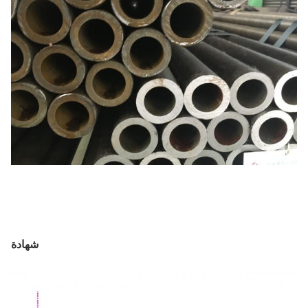
قنية
تعادل الباردة
لب
الصناعة الكيماوية والديكور والبناء
ختبار
اختبار الاسكواش ، الاختبار الممتد ، اختبار
ضغط الماء ، اختبار تعفن الكريستال ،
المعالجة الحرارية ، NDT
روط الدفع
L / CT / T
شهادة