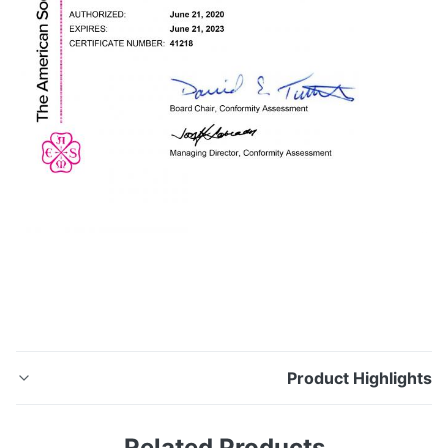
Product Highligh
ASME SA270 / ASTM A270 أنبوب صحي غير ملحوم وملحم
Related Products
180/240/320/400/600 جريت مصقول من الداخل إلى