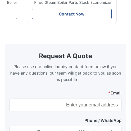
ransfer Boiler
Fired Steam Boiler Parts Stack Economizer
nomizer is the
Coil Boiler economizer Boiler Economizer is
e that helps to
the energy improving device that helps to
Contact Now
n by saving the
reduce the cost of operation by saving the
Boiler tends to
fuel. The economizer in Boiler tends to
 efficient. In
make the system more energy efficient. In
s are generally
boilers, economizers are generally
with the fluid,
designed to exchange heat with the fluid,
xhaust from the
generally water. The exhaust from the
the temperature
boilers is generally in the temperature
Request A Quote
 so there are a
range of 200°C – 250°C, so there
huge
Please use our online inquiry contact form below if you
have any questions, our team will get back to you as soon
as possible.
*
Email
Phone / WhatsApp