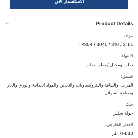
الاستفسار الآن
Product Detai
د:
TP304 / 304L / 316 / 3
تهاء:
ب ومخلل / صلب صلب
يق:
رجل والطاقة والبتروكيماويات والتعدين والمواد الغذائية والورق والغاز
اعة السوائل
ل:
لة سلس
طر الخارجي:
6 ملم