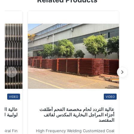
الخارج TP304 TP316L. تتمتع Hua Dong Energy
Technology بخبرة تزيد عن 35 عامًا في أنبوب المبادل
الحراري / أنبوب الغلاية / أنبوب التبريد ، 270 / BPE المواصفات
القياسية للأنابيب الصحية الفولاذية المقاومة للصدأ ...
VIDEO
VIDEO
عالية التردد لحام مخصصة الفحم أطلقت
عالية التردد ل
أجزاء المراجل البخارية المكدس لفائف
لولبية لنقل الح
المقتصد
iler Spiral Fin
High Frequency Welding Customized Coal