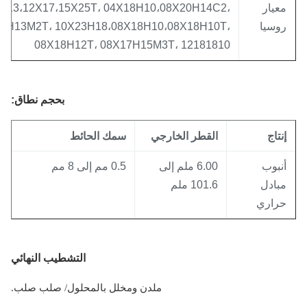
عيار
13،12،13،12Х17،15Х25Т، 04Х18Н10،08Х20Н14С2،
وسيا
10Х17Н13М2Т، 10Х23Н18،08Х18Н10،08Х18Н10Т،
08Х18Н12Т، 08Х17Н15М3Т، 12181810
بحجم
نطاق
:
نتاج
القطر الخارجي
سمك الحائط
نبوب
6.00 ملم إلى
0.5 مم إلى 8 مم
بادل
101.6 ملم
راري
التشطيب النهائي
ملدن ومخلل بالمحلول
/ صلب صلب.