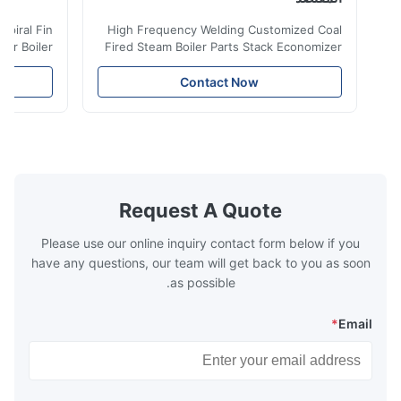
iler Spiral Fin
High Frequency Welding Customized Coal
ransfer Boiler
Fired Steam Boiler Parts Stack Economizer
nomizer is the
Coil Boiler economizer Boiler Economizer is
e that helps to
the energy improving device that helps to
Contact Now
n by saving the
reduce the cost of operation by saving the
Boiler tends to
fuel. The economizer in Boiler tends to
 efficient. In
make the system more energy efficient. In
s are generally
boilers, economizers are generally
with the fluid,
designed to exchange heat with the fluid,
xhaust from the
generally water. The exhaust from the
the temperature
boilers is generally in the temperature
Request A Quote
 so there are a
range of 200°C – 250°C, so there
huge
Please use our online inquiry contact form below if you
have any questions, our team will get back to you as soon
as possible.
*
Email