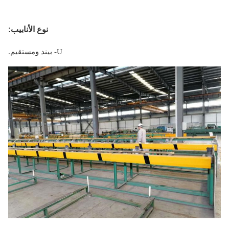
نوع الأنابيب:
U- بيند ومستقيم.