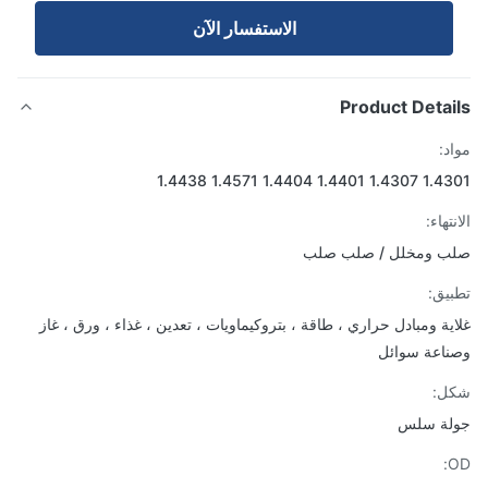
الاستفسار الآن
Product Detai
د:
1.4301 1.4307 1.4401 1.440
تهاء:
ب ومخلل / صلب صلب
يق:
ية ومبادل حراري ، طاقة ، بتروكيماويات ، تعدين ، غذاء ، ورق ، غاز
اعة سوائل
ل:
لة سلس