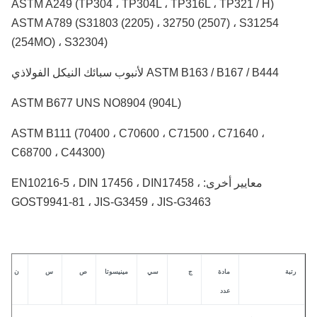
ASTM A249 (TP304 ، TP304L ، TP316L ، TP321 / H)
ASTM A789 (S31803 (2205) ، 32750 (2507) ، S31254
(254MO) ، S32304)
ASTM B163 / B167 / B444 لأنبوب سبائك النيكل الفولاذي
ASTM B677 UNS NO8904 (904L)
ASTM B111 (70400 ، C70600 ، C71500 ، C71640 ،
C68700 ، C44300)
معايير أخرى: EN10216-5 ، DIN 17456 ، DIN17458 ،
GOST9941-81 ، JIS-G3459 ، JIS-G3463
تبة
مادة
ج
سي
مينيسوتا
ص
س
ن
سجل
عدد
تجار