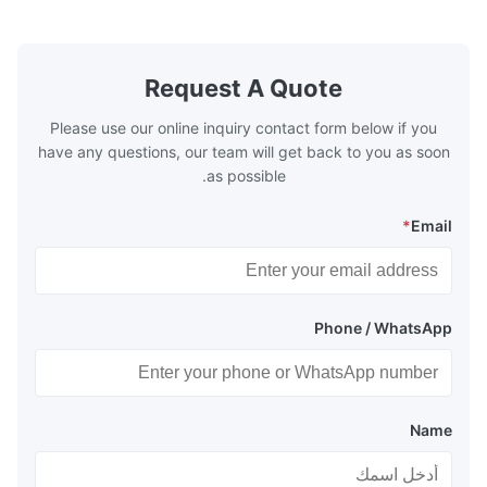
s are generally
boilers, economizers are generally
with the fluid,
designed to exchange heat with the fluid,
xhaust from the
generally water. The exhaust from the
the temperature
boilers is generally in the temperature
Request A Quote
 so there are a
range of 200°C – 250°C, so there
huge
Please use our online inquiry contact form below if you
have any questions, our team will get back to you as soon
as possible.
*
Email
Phone / WhatsApp
Name