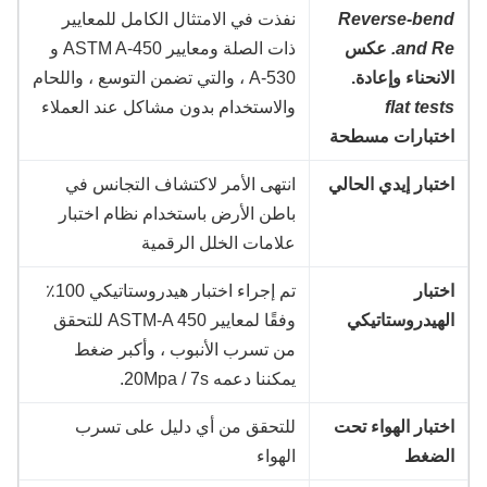
Reverse-ben
نفذت في الامتثال الكامل للمعايير
and Re
عكس
ذات الصلة ومعايير ASTM A-450 و
لانحناء وإعادة.
A-530 ، والتي تضمن التوسع ، واللحام
flat test
والاستخدام بدون مشاكل عند العملاء
ختبارات مسطحة
ختبار إيدي الحالي
انتهى الأمر لاكتشاف التجانس في
باطن الأرض باستخدام نظام اختبار
علامات الخلل الرقمية
ختبار
تم إجراء اختبار هيدروستاتيكي 100٪
لهيدروستاتيكي
وفقًا لمعايير ASTM-A 450 للتحقق
من تسرب الأنبوب ، وأكبر ضغط
يمكننا دعمه 20Mpa / 7s.
ختبار الهواء تحت
للتحقق من أي دليل على تسرب
لضغط
الهواء