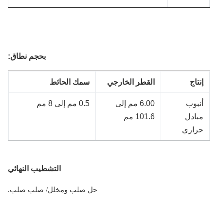
بحجم
نطاق
:
نتاج
القطر الخارجي
سمك الحائط
نبوب
6.00 مم إلى
0.5 مم إلى 8 مم
بادل
101.6 مم
راري
التشطيب النهائي
حل صلب ومخلل
/ صلب صلب.