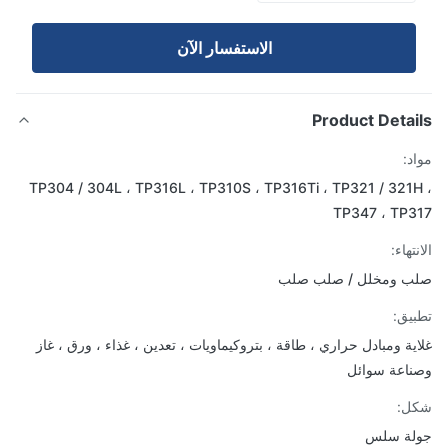
الاستفسار الآن
Product Detai
د:
TP304 / 304L ، TP316L ، TP310S ، TP316Ti ، TP321 / 321
TP347 ، TP
تهاء:
ب ومخلل / صلب صلب
يق:
ية ومبادل حراري ، طاقة ، بتروكيماويات ، تعدين ، غذاء ، ورق ، غاز
اعة سوائل
ل:
لة سلس