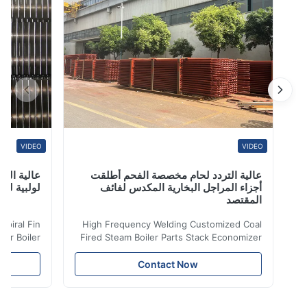
غير الملحومة غلاي...
VIDEO
VIDEO
عالية التردد لحام مخصصة الفحم أطلقت
عالية التردد ل
أجزاء المراجل البخارية المكدس لفائف
لولبية لنقل الح
المقتصد
iler Spiral Fin
High Frequency Welding Customized Coal
ransfer Boiler
Fired Steam Boiler Parts Stack Economizer
nomizer is the
Coil Boiler economizer Boiler Economizer is
e that helps to
the energy improving device that helps to
Contact Now
n by saving the
reduce the cost of operation by saving the
Boiler tends to
fuel. The economizer in Boiler tends to
 efficient. In
make the system more energy efficient. In