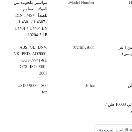
H
Model Number:
مواسير ملحومة من
الفولاذ المقاوم
للصدأ ، DIN 17457
1.4301 / 1.4307 /
1.4401 / 1.4404 EN
10204-3.1B ،
ن (البر
Certification:
ABS, GL, DNV,
ئيسي)
NK, PED, AD2000,
GOST9941-81,
CCS, ISO 9001-
2008
800 - 9000 USD /
Price:
ton
حوالي 10000 طن /
 الأنابيب الملحومة