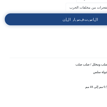
المتفجرات من مخلفات الحرب
ا
ل
ا
س
ت
ف
س
ا
ر
ا
ل
آ
ن
لب ومخلل / صلب صلب
ولة سلس
 مم إلى 48 مم