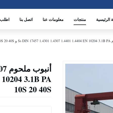
 الرئيسية
منتجات
معلومات عنا
اتصل بنا
اطلب 
PE SCH5S 10
أنب
10S 20 40S