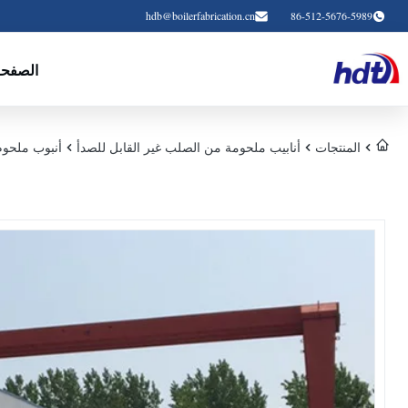
hdb@boilerfabrication.cn
86-512-5676-5989
الصفحة
المنتجات
أنابيب ملحومة من الصلب غير القابل للصدأ
أنبوب ملحوم Ss DIN 17457 1.4301 1.4307 1.4401 1.4404 EN 10204 3.1B PA و S 20 40S