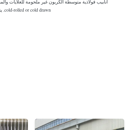
cold-rolled or cold drawn. يتكون أنبوب الصلب الكربوني غير الملحوم من سبيكة فولاذية أو أنبوب صلب فارغ ، مثقب في فرا...