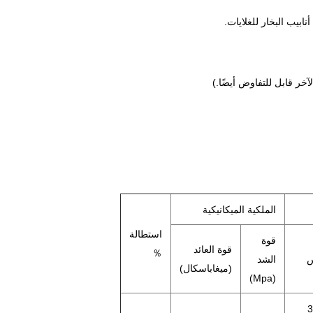
ابيب البخار للغلايات.
الملكية الميكانيكية
استطالة
قوة
قوة العائد
％
الشد
(ميغاباسكال)
(Mpa)
3