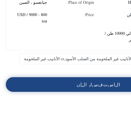
H
Place of Origin:
جيانغسو ، الصين
800 - 9000 USD /
Price:
ton
حوالي 10000 طن /
أنابيب غير الملحومة من الصلب الأسود,cs الأنابيب غير الملحومة
ا
ل
ا
س
ت
ف
س
ا
ر
ا
ل
آ
ن