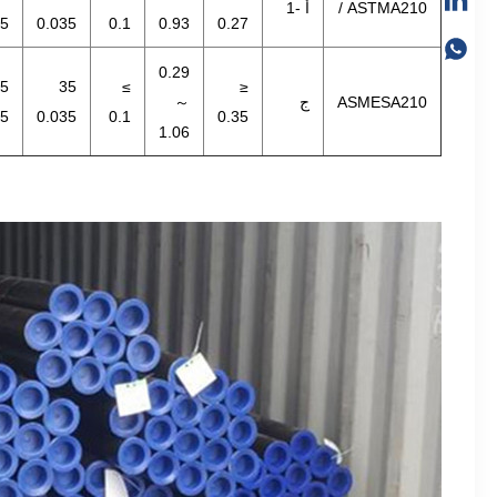
ASTMA210 /
أ -1
35
0.035
0.1
0.93
0.27
0.29
5
35
≥
≤
ASMESA210
ج
～
35
0.035
0.1
0.35
1.06