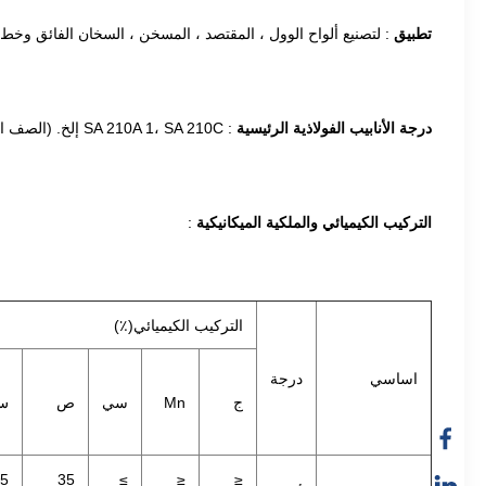
تطبيق
: لتصنيع ألواح الوول ، المقتصد ، المسخن ، السخان الفائق وخط أن
درجة الأنابيب الفولاذية الرئيسية
: SA 210A 1، SA 210C إلخ. (الصف الآخر قابل للتفاوض أيضًا.)
التركيب الكيميائي والملكية الميكانيكية
:
التركيب الكيميائي(٪)
اساسي
درجة
ج
Mn
سي
ص
س
5
35
≥
≤
≤