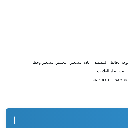
وحة الحائط ، المقتصد ، إعادة التسخين ، محمص التسخين وخط
نابيب البخار للغلايات
SA 210A 1 、 SA 210