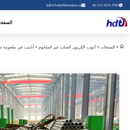
hdb@boilerfabrication.cn
86-512-5676-5989
الصفحة
المنتجات
أنبوب الكربون الصلب غير الملحوم
أنابيب غير ملحومة من ال