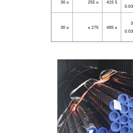
≥ 30
≥ 255
5 415
0.0
3
≥ 30
275 ≥
≥ 485
0.0