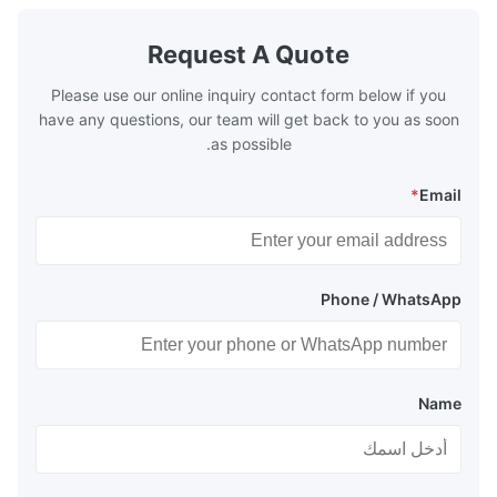
xhaust from the
generally water. The exhaust from the
the temperature
boilers is generally in the temperature
Request A Quote
 so there are a
range of 200°C – 250°C, so there
huge
Please use our online inquiry contact form below if you
have any questions, our team will get back to you as soon
as possible.
*
Email
Phone / WhatsApp
Name