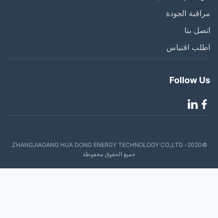
قبة الجودة
ل بنا
لب اقتباس
Follow 
©2020- ZHANGJIAGANG HUA DONG ENERGY TECHNOLOGY CO.,LTD.
جميع الحقوق محفوظة