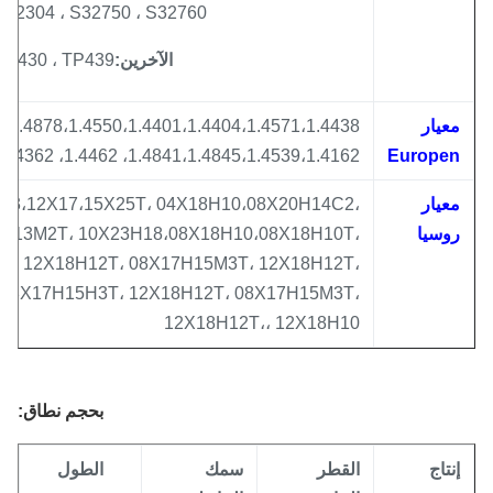
3 ، S32304 ، S32750 ، S32760
الآخرين:
، TP430 ، TP439 ، ...
عيار
1.4841،1.4845،1.4539،1.4162، 1.4462، 1.4362، 1.4410، 1.4501
Europe
عيار
،12Х13،12Х17،15Х25Т، 04Х18Н10،08Х20Н14С2،
وسيا
0Х17Н13М2Т، 10Х23Н18،08Х18Н10،08Х18Н10Т،
15М3Т، 12Х18Н12Т، 08Х17Н15М3Т، 12Х18Н12Т،
2Т، 08Х17Н15Н3Т، 12Х18Н12Т، 08Х17Н15М3Т،
12Х18Н12Т،، 12Х18Н10
بحجم
نطاق
:
نتاج
القطر
سمك
الطول