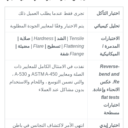
ختبار التآكل
تجرى فقط عندما يطلب العميل ذلك
حليل كيميائي
يتم الاختبار وفقًا لمعايير الجودة المطلوبة
لاختبارات
Tensile |
الشد |
Hardness |
صلابة |
لمدمرة /
Flattening |
تسطيح |
Flare |
مضيئة |
لميكانيكية
Flange
شفة
Reverse
نفذت في الامتثال الكامل للمعايير ذات
bend an
الصلة ومعايير ASTM A-450 و A-530 ،
Re
عكس
والتي تضمن التوسع ، واللحام والاستخدام
لانحناء وإعادة.
بدون مشاكل عند العملاء
flat test
ختبارات
سطحة
ختبار إيدي
انتهى الأمر لاكتشاف التجانس في باطن