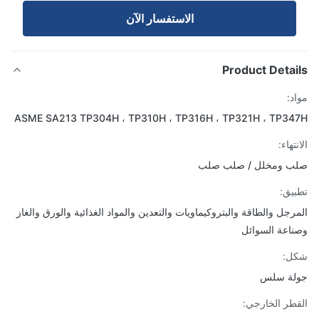
الاستفسار الآن
Product Detai
د:
ASME SA213 TP304H ، TP310H ، TP316H ، TP321H ، TP3
تهاء:
ب ومخلل / صلب صلب
يق:
رجل والطاقة والبتروكيماويات والتعدين والمواد الغذائية والورق والغاز
اعة السوائل
ل:
لة سلس
طر الخارجي: