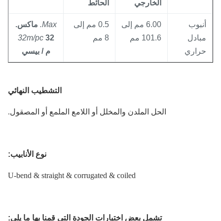
الخارجي
الحائط
نبوب
6.00 مم إلى
0.5 مم إلى
Max.
ماكس.
بادل
101.6 مم
8 مم
32
32m/pc
راري
م / بيسي
التشطيب النهائي
الحل الملدن والمخلل أو اللامع الملمع أو المصقول.
نوع الأنابيب:
U-bend & straight & corrugated & coiled
تشمل بعض اختبارات الجودة التي قمنا بها ما يلي: