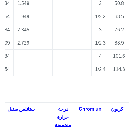
2.034
1.549
2
50.8
2.554
1.949
2 1/2
63.5
3.084
2.345
3
76.2
3.609
2.729
3 1/2
88.9
4.134
4
101.
4.654
4 1/2
114.
كربون
Chromiun
درجة
ستانلس ستيل
حرارة
منخفضة