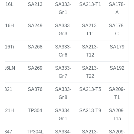
TP316L
SA213
SA333-
SA213-T1
SA178
Gr.1
A
TP316H
SA249
SA333-
SA213-
SA178
Gr.3
T11
C
TP316Ti
SA268
SA333-
SA213-
SA179
Gr.6
T12
TP316LN
SA269
SA333-
SA213-
SA192
Gr.7
T22
TP321
SA376
SA333-
SA213-T5
SA209
Gr.8
T1
TP321H
TP304
SA334-
SA213-T9
SA209
Gr.1
T1a
TP347
TP304L
SA334-
SA213-
SA209