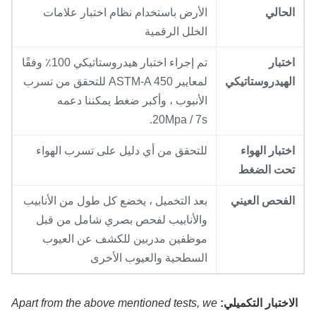
لحالي
الأرض باستخدام نظام اختبار علامات
الخلل الرقمية
ختبار
تم إجراء اختبار هيدروستاتيكي 100٪ وفقًا
لهيدروستاتيكي
لمعايير ASTM-A 450 للتحقق من تسرب
الأنبوب ، وأكبر ضغط يمكننا دعمه
20Mpa / 7s.
ختبار الهواء
للتحقق من أي دليل على تسرب الهواء
حت الضغط
لفحص العيني
بعد التخميل ، يخضع كل طول من الأنابيب
والأنابيب لفحص بصري شامل من قبل
موظفين مدربين للكشف عن العيوب
السطحية والعيوب الأخرى
لاختبار التكميلي:
Apart from the above mentioned tests, we