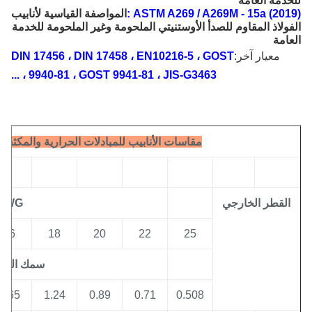
دمة العامة
ASTM A269 / A269M - 15a (201
:
المواصفة القياسية لأنابيب
ولاذ المقاوم للصدأ الأوستنيتي الملحومة وغير الملحومة للخدمة
امة
معيار آخر:
DIN 17456 ، DIN 17458 ، EN10216-5 ، GOST
9940-81 ، GOST 9941-81 ، JIS-G3463 ، ...
مقاسات الأنابيب للمبادلات الحرارية والمكثفات وا
لقطر الخارجي
BWG
16
18
20
22
25
سمك الجدار مم
1.65
1.24
0.89
0.71
0.508