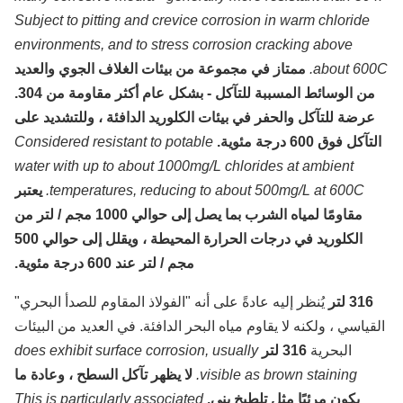
Subject to pitting and crevice corrosion in warm chloride
environments, and to stress corrosion cracking above
about 600
ممتاز في مجموعة من بيئات الغلاف الجوي والعديد
من الوسائط المسببة للتآكل - بشكل عام أكثر مقاومة من 304.
رضة للتآكل والحفر في بيئات الكلوريد الدافئة ، وللتشديد على
آكل فوق 600 درجة مئوية.
Considered resistant to potable
water with up to about 1000mg/L chlorides at ambient
temperatures, reducing to about 500mg/L at 600C.
يعتبر
مقاومًا لمياه الشرب بما يصل إلى حوالي 1000 مجم / لتر من
الكلوريد في درجات الحرارة المحيطة ، ويقلل إلى حوالي 500
مجم / لتر عند 600 درجة مئوية.
316 لتر
يُنظر إليه عادةً على أنه "الفولاذ المقاوم للصدأ البحري"
قياسي ، ولكنه لا يقاوم مياه البحر الدافئة. في العديد من البيئات
البحرية
316 لتر
does exhibit surface corrosion, usually
visible as brown staining.
لا يظهر تآكل السطح ، وعادة ما
يكون مرئيًا مثل تلطيخ بني.
This is particularly associated