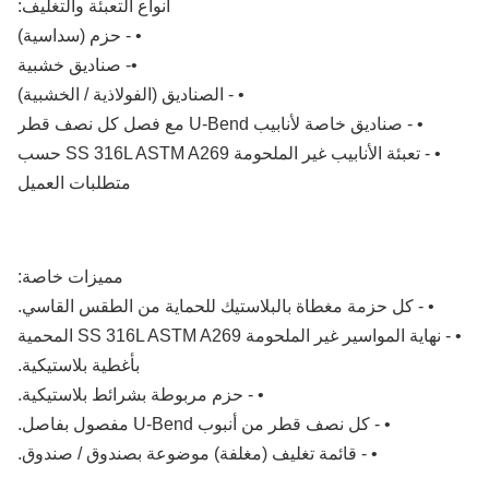
أنواع التعبئة والتغليف:
• - حزم (سداسية)
•- صناديق خشبية
• - الصناديق (الفولاذية / الخشبية)
• - صناديق خاصة لأنابيب U-Bend مع فصل كل نصف قطر
• - تعبئة الأنابيب غير الملحومة SS 316L ASTM A269 حسب
متطلبات العميل
مميزات خاصة:
• - كل حزمة مغطاة بالبلاستيك للحماية من الطقس القاسي.
• - نهاية المواسير غير الملحومة SS 316L ASTM A269 المحمية
بأغطية بلاستيكية.
• - حزم مربوطة بشرائط بلاستيكية.
• - كل نصف قطر من أنبوب U-Bend مفصول بفاصل.
• - قائمة تغليف (مغلفة) موضوعة بصندوق / صندوق.