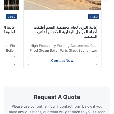
VIDEO
VIDEO
عالية التردد لحام مخصصة الفحم أطلقت
عالية التردد ل
أجزاء المراجل البخارية المكدس لفائف
لولبية لنقل الح
المقتصد
iler Spiral Fin
High Frequency Welding Customized Coal
ransfer Boiler
Fired Steam Boiler Parts Stack Economizer
nomizer is the
Coil Boiler economizer Boiler Economizer is
e that helps to
the energy improving device that helps to
Contact Now
n by saving the
reduce the cost of operation by saving the
Boiler tends to
fuel. The economizer in Boiler tends to
 efficient. In
make the system more energy efficient. In
s are generally
boilers, economizers are generally
with the fluid,
designed to exchange heat with the fluid,
xhaust from the
generally water. The exhaust from the
the temperature
boilers is generally in the temperature
Request A Quote
 so there are a
range of 200°C – 250°C, so there
huge
Please use our online inquiry contact form below if you
have any questions, our team will get back to you as soon