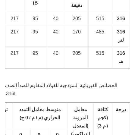
B)
دقيقة
217
95
40
205
515
316
217
95
40
170
485
316
لتر
217
95
40
205
515
316
هـ
الخصائص الفيزيائية النموذجية للفولاذ المقاوم للصدأ الصف
316L.
رجة
كثافة
معامل
متوسط ​​معامل التمدد
توصيل ح
(كجم
المرونة
الحراري (م / م / 0 ج)
(W / mK)
/ م 3)
(المعدل
التراكمي)
0-
0-
0-
عند