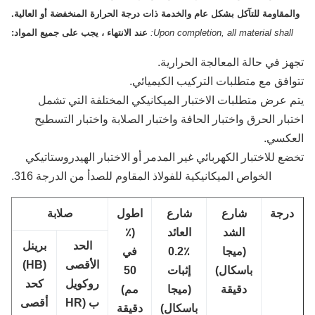
لمقاومة للتآكل بشكل عام والخدمة ذات درجة الحرارة المنخفضة أو العالية.
Upon completion, all material shall
عند الانتهاء ، يجب على جميع المواد:
ز في حالة المعالجة الحرارية.
افق مع متطلبات التركيب الكيميائي.
 عرض متطلبات الاختبار الميكانيكي المختلفة التي تشمل
بار الحرق واختبار الحافة واختبار الصلابة واختبار التسطيح
عكسي.
ع للاختبار الكهربائي غير المدمر أو الاختبار الهيدروستاتيكي
الخواص الميكانيكية للفولاذ المقاوم للصدأ من الدرجة 316.
رجة
شارع
شارع
اطول
صلابة
الشد
العائد
(٪
الحد
برينل
(ميجا
0.2٪
في
الأقصى
(HB)
باسكال)
إثبات
50
روكويل
كحد
دقيقة
(ميجا
مم)
ب (HR
أقصى
باسكال)
دقيقة