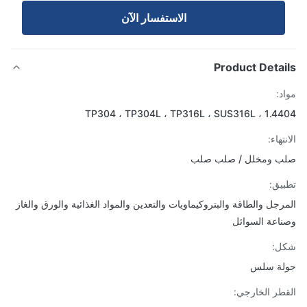
الاستفسار الآن
Product Detai
د:
TP304 ، TP304L ، TP316L ، SUS316L ، 1.4
تهاء:
ب ومخلل / صلب صلب
يق:
رجل والطاقة والبتروكيماويات والتعدين والمواد الغذائية والورق والغاز
اعة السوائل
ل:
لة سلس
طر الخارجي: