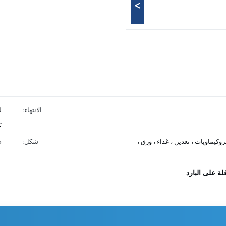
>
الانتهاء:
N
روكيماويات ، تعدين ، غذاء ، ورق ،
شكل:
ص
لة على البارد