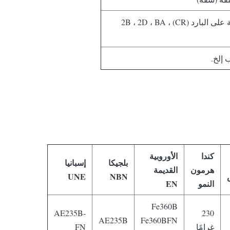
لوحة مدرفلة على الساخن (HR) ، ورقة مدرفلة على البارد (CR) ، 2B ، 2D ، BA
 إلخ.
كندا
الأوروبية
بلجيكا
إسبانيا
هرمون
القديمة
UNE
NBN
النمو
EN
Fe360B
AE235B-
230
AE235B
Fe360BFN
غرامًا
FN