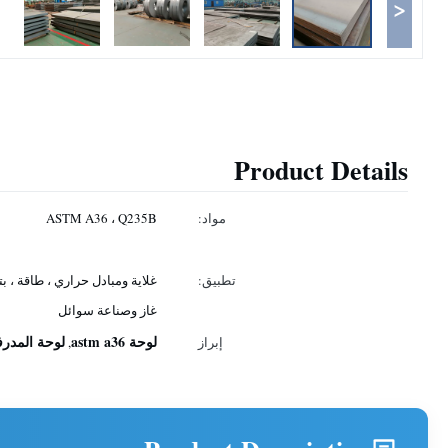
<
Product Details
مواد:
ASTM A36 ، Q235B
تطبيق:
غلاية ومبادل حراري ، طاقة ، بت
غاز وصناعة سوائل
لوحة astm a36
لوحة المدرف
إبراز
,