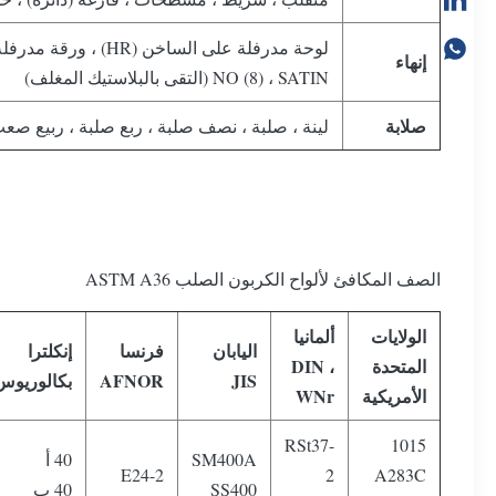
إنهاء
NO (8) ، SATIN (التقى بالبلاستيك المغلف)
صلابة
لينة ، صلبة ، نصف صلبة ، ربع صلبة ، ربيع صعب
الصف المكافئ لألواح الكربون الصلب ASTM A36
الولايات
ألمانيا
اليابان
فرنسا
إنكلترا
المتحدة
DIN ،
JIS
AFNOR
بكالوريوس
الأمريكية
WNr
RSt37-
1015
SM400A
40 أ
E24-2
2
A283C
SS400
40 ب