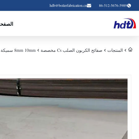
hdb@boilerfabrication.cn
86-512-5676-5989
الصفحة
المنتجات
صفائح الكربون الصلب Cs مخصصة
8mm 10mm سميكة مخصصة Cs ألواح الصلب الكربوني Astm A36 6000 مم × 2000 مم