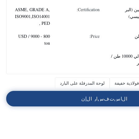
ن (البر
Certification:
ASME, GRADE A,
ئيسي)
ISO9001,ISO14001
, PED
800 - 9000 USD /
Price:
ton
حوالي 10000 طن /
ولاذية خفيفة
لوحة المدرفلة على البارد
ا
ل
ا
س
ت
ف
س
ا
ر
ا
ل
آ
ن