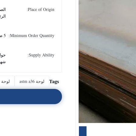
Place of Origin:
الصي
الر
Minimum Order Quantity:
5 طن
Supply Ability:
شهر
Tags
لوحة astm a36
لوحة ف