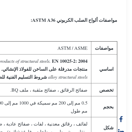
مواصفات ألواح الصلب الكربوني ASTM A36:
مواصفات
ASTM / ASME
EN 10025-2: 2004
ducts of structural steels.
اساسي
منتجات مدرفلة على الساخن للفولاذ الإنشائي.
شروط التسليم الفنية للص
alloy structural steels
تخصص
صفائح الرقائق ، صفائح مثقبة ، ملف BQ.
بحجم
مم طول
لفائف ، رقائق معدنية ، لفات ، صفائح عادية ، ص
شكل
متقلب ، شريط ، مسطحات ، فارغة (دائرة) ، حل