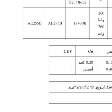
S235JRG2
260
واط
AE255B
AE295B
Fe430B
260
وات
ي
Co
CEV
0.15 -
0.20 كحد
-
0.4
أقصى
ايلونج.
2 "بيند
2” Bend