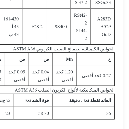
St37-2
SSGr.33
RSt42-
161-430
A283D
2
A529
SS400
E28-2
43 أ
St 44-
Gr.D
43 ب
2
الخواص الكيميائية لصفائح الصلب الكربوني ASTM A36
ج
Mn
ص
س
س
1.20 كحد
0.04 كحد
0.05 كحد
0.27 كحد أقصى
أقصى
أقصى
أقصى
0
الخواص الميكانيكية لألواح الكربون الصلب ASTM A36
العائد نقطة ksi ، دقيقة
قوة الشد ksi
% Elong.
23
58-80
36